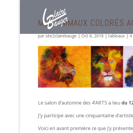
MES ANIMAUX COLORÉS A
par
site2clairebauge
|
Oct 8, 2018
|
tableaux
|
4
Le salon d’automne des 4’ARTS a lieu
du 1
J’y participe avec une cinquantaine d’artiste
Voici en avant première ce que j’y présent