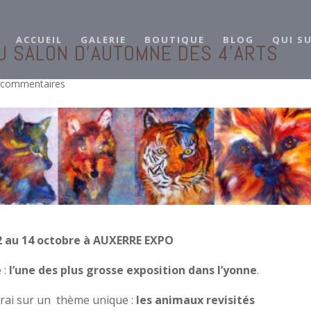
ACCUEIL
GALERIE
BOUTIQUE
BLOG
QUI SU
U SALON D’AUTOMNE DES 4’ARTS
 commentaires
2 au 14 octobre à AUXERRE EXPO
 :
l’une des plus grosse exposition dans l’yonne
.
erai sur un thème unique :
les animaux revisités